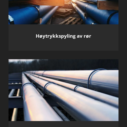
Høytrykkspyling av rør