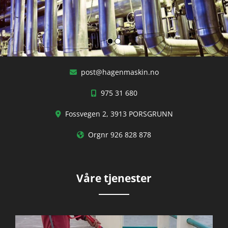
post@hagenmaskin.no

975 31 680

Fossvegen 2, 3913 PORSGRUNN

Orgnr 926 828 878

Våre tjenester