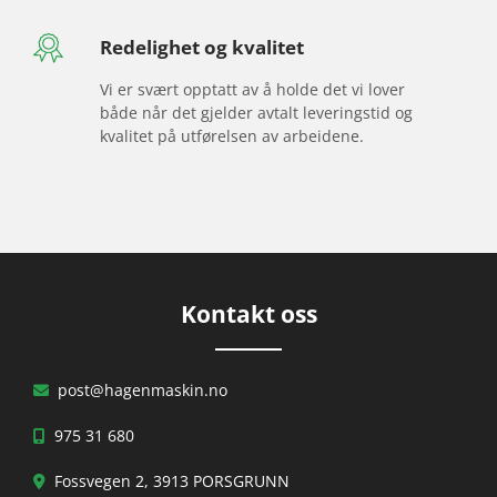
Redelighet og kvalitet
Vi er svært opptatt av å holde det vi lover
både når det gjelder avtalt leveringstid og
kvalitet på utførelsen av arbeidene.
Kontakt oss
post@hagenmaskin.no

975 31 680

Fossvegen 2, 3913 PORSGRUNN
